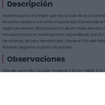
Descripción
Iniciamos junto al parque que hay al lado de la circunv
atractivo sendero a tramos empedrado (Camino de la Ca
según perdemos altura pasamos de un medio serrano a u
introducirnos en el medio serrano, ascendiendo por el
las antenas del pico Montánchez. Desde el Alto del Robl
Robledo llegamos al punto de partida.
Observaciones
Tipo de recorrido: Circular; longitud: 11.35 km.; MIDE: 2-2
Archivos adjuntos
Ficha técnica PR-CC 30 Ruta de las Aguas
Topoguía PR-CC 30 Ruta de las Aguas