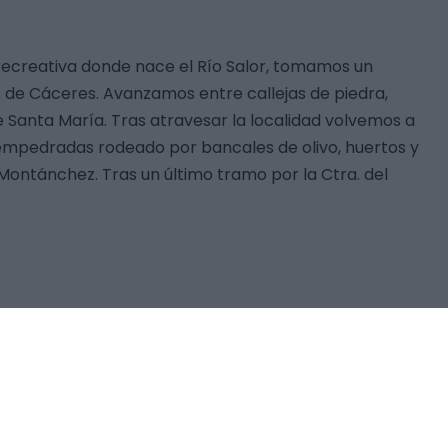
a recreativa donde nace el Río Salor, tomamos un
 de Cáceres. Avanzamos entre callejas de piedra,
Santa María. Tras atravesar la localidad volvemos a
 empedradas rodeado por bancales de olivo, huertos y
Montánchez. Tras un último tramo por la Ctra. del