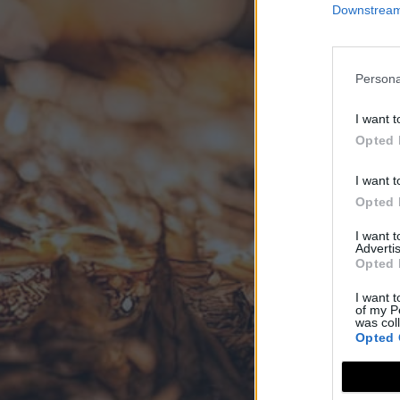
Downstream 
Persona
I want t
Opted 
I want t
Opted 
I want 
Advertis
Opted 
I want t
of my P
was col
Opted 