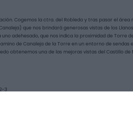
alación. Cogemos la ctra. del Robledo y tras pasar el áre
naleja) que nos brindará generosas vistas de los Llanos
no adehesado, que nos indica la proximidad de Torre de 
 Camino de Canaleja de la Torre en un entorno de sendas
edo obtenemos una de las mejoras vistas del Castillo de 
-2-3