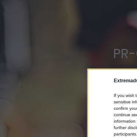
PR-
Extremadu
If you wish 
sensitive in
confirm you
continue se
information 
further disc
participants