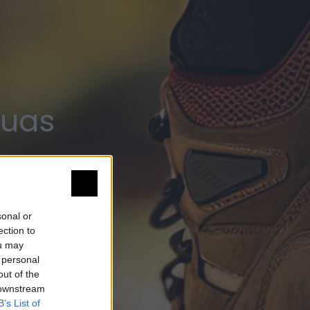
guas
sonal or
ection to
ou may
 personal
out of the
 downstream
B’s List of