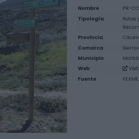
Nombre
PR-CC 
Tipología
Rutas 
Recorr
Provincia
Cácer
Comarca
Sierra
Municipio
Montá
Web
Visi
Fuente
FEXME 