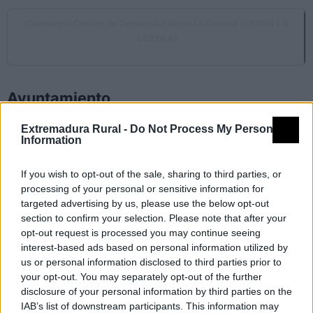
Consorcio Centro de Desarrollo Rural La Serena (CEDER LA
SERENA)
Castuera
Ayuntamiento
Extremadura Rural -
Do Not Process My Personal
Information
Ayuntamiento de Benquerencia de la Serena
Benquerencia de la Serena
If you wish to opt-out of the sale, sharing to third parties, or
processing of your personal or sensitive information for
targeted advertising by us, please use the below opt-out
section to confirm your selection. Please note that after your
Ayuntamiento de Cabeza del Buey
opt-out request is processed you may continue seeing
Cabeza del Buey
interest-based ads based on personal information utilized by
us or personal information disclosed to third parties prior to
your opt-out. You may separately opt-out of the further
disclosure of your personal information by third parties on the
Ayuntamiento de Campanario
IAB’s list of downstream participants. This information may
Campanario