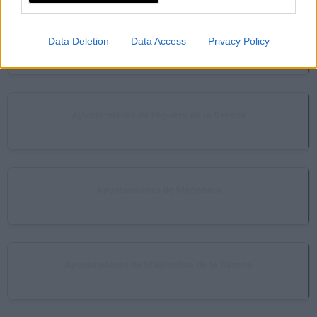
Ayuntamiento de Haba (La)
Data Deletion
Data Access
Privacy Policy
Haba (La)
Ayuntamiento de Higuera de la Serena
Higuera de la Serena
Ayuntamiento de Magacela
Magacela
Ayuntamiento de Malpartida de la Serena
Malpartida de la Serena