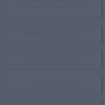
Ayuntamiento de Monterrubio de la Serena
Monterrubio de la Serena
Ayuntamiento de Orellana de la Sierra
Orellana de la Sierra
Ayuntamiento de Orellana la Vieja
Orellana la Vieja
Ayuntamiento de Peñalsordo
Peñalsordo