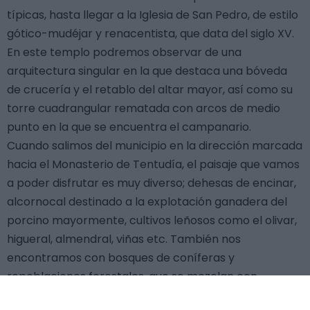
típicas, hasta llegar a la Iglesia de San Pedro, de estilo
gótico-mudéjar y renacentista, que data del siglo XV.
En este templo podremos observar de una
arquitectura singular en la que destaca una bóveda
de crucería y el retablo del altar mayor, así como su
torre cuadrangular rematada con arcos de medio
punto en la que se encuentra el campanario.
Cuando salimos del municipio en la dirección marcada
hacia el Monasterio de Tentudía, el paisaje que vamos
a poder disfrutar es muy diverso; dehesas de encinar,
alcornocal destinado a la explotación ganadera del
porcino mayormente, cultivos leñosos como el olivar,
higueral, almendral, viñas etc. También nos
encontramos con bosques de coníferas y
repoblaciones forestales, que se mezclan con
bosques autóctonos de roble melojo. En algunos