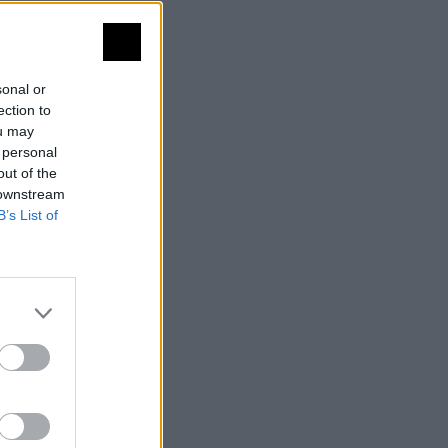
sonal or
ection to
ou may
 personal
out of the
 downstream
B’s List of