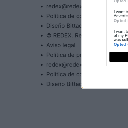
Opted 
redex@redex.org
I want 
Política de cookies
Advertis
Opted 
Diseño Bittacora
I want t
© REDEX. Red Extremeña de De
of my P
was col
Aviso legal
Opted 
Política de privacidad
redex@redex.org
Política de cookies
Diseño Bittacora