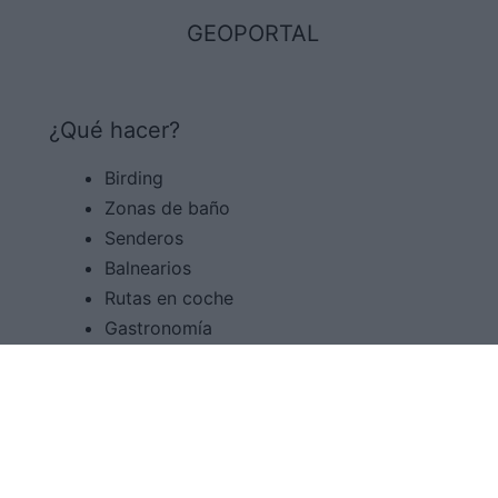
GEOPORTAL
¿Qué hacer?
Birding
Zonas de baño
Senderos
Balnearios
Rutas en coche
Gastronomía
Astroturismo