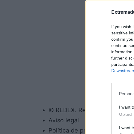
Extremadu
If you wish 
sensitive in
confirm you
continue se
information 
further disc
participants
Downstream 
Persona
I want t
© REDEX. Red Extremeña de De
Opted 
Aviso legal
I want t
Política de privacidad