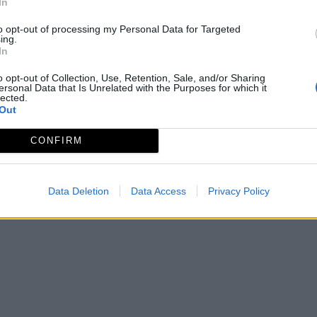
In
to opt-out of processing my Personal Data for Targeted
ing.
In
o opt-out of Collection, Use, Retention, Sale, and/or Sharing
sarrollo Rural
ersonal Data that Is Unrelated with the Purposes for which it
lected.
Out
CONFIRM
Data Deletion
Data Access
Privacy Policy