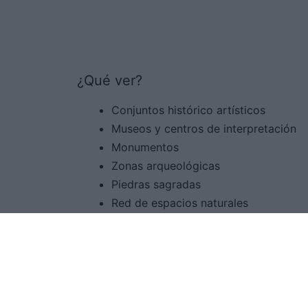
¿Qué ver?
Conjuntos histórico artísticos
Museos y centros de interpretación
Monumentos
Zonas arqueológicas
Piedras sagradas
Red de espacios naturales
Fiestas de interés turístico