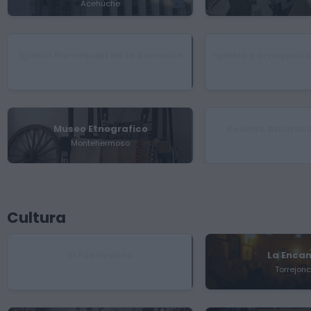
Acehúche
Iglesia Parroquial de la Asunción
Iglesia parroquial
Montehermoso
Guijo de C
Museo Etnografico
Recinto Amurall
Montehermoso
Coria
Cultura
El Festivalino
La Enca
Pescueza
Torrejonc