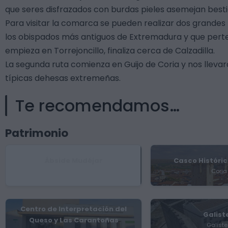
que seres disfrazados con burdas pieles asemejan bestia
Para visitar la comarca se pueden realizar dos grandes
los obispados más antiguos de Extremadura y que perte
empieza en Torrejoncillo, finaliza cerca de Calzadilla.
La segunda ruta comienza en Guijo de Coria y nos llevar
típicas dehesas extremeñas.
Te recomendamos…
Patrimonio
Ábside Mudéjar
Casco Históric
Galisteo
Coria
Centro de Interpretación del
Galist
Queso y Las Carantoñas
Galist