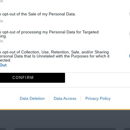
In
o opt-out of the Sale of my Personal Data.
In
to opt-out of processing my Personal Data for Targeted
ing.
al Paisajística
Ruta 5 Birding in Extremadura:
In
za La Mayor
Valle del Alagón / Canchos de
illas de Alconétar,
Ramiro y Embalse de Portaje
o opt-out of Collection, Use, Retention, Sale, and/or Sharing
vas del Madroño,
ersonal Data that Is Unrelated with the Purposes for which it
Cachorrilla
lected.
lla del...
Out
CONFIRM
Data Deletion
Data Access
Privacy Policy