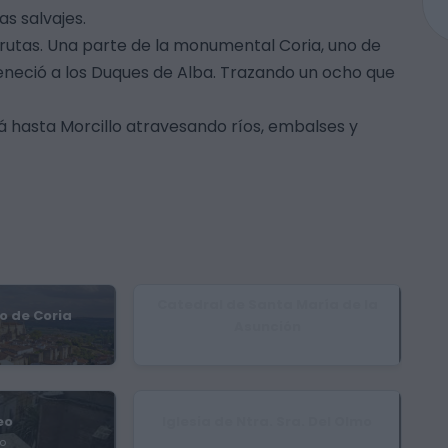
s salvajes.
 rutas. Una parte de la monumental Coria, uno de
neció a los Duques de Alba. Trazando un ocho que
á hasta Morcillo atravesando ríos, embalses y
Catedral de Santa María de la
o de Coria
Asunción
Coria
eo
Iglesia de Ntra. Sra. Del Olmo
eo
Ceclavín