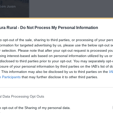
 San Juan
ra Rural -
Do Not Process My Personal Information
to opt-out of the sale, sharing to third parties, or processing of your per
formation for targeted advertising by us, please use the below opt-out s
Parque Natural Tajo Internacional
r selection. Please note that after your opt-out request is processed y
Montehermoso
Alcántara, Brozas, Carbajo, Cedillo, Herrera
eing interest-based ads based on personal information utilized by us or
moso
de Alcántara, Herreruela, Membrío, Salorino,
disclosed to third parties prior to your opt-out. You may separately opt-
Santiago de Alcántara, Valencia de...
losure of your personal information by third parties on the IAB’s list of
. This information may also be disclosed by us to third parties on the
IA
Participants
that may further disclose it to other third parties.
l Data Processing Opt Outs
o opt-out of the Sharing of my personal data.