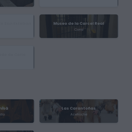
 de San Esteban
Museo de la Carcel Real
oria
Coria
ado de Coria
misá
Las Carantoñas
illo
Acehúche