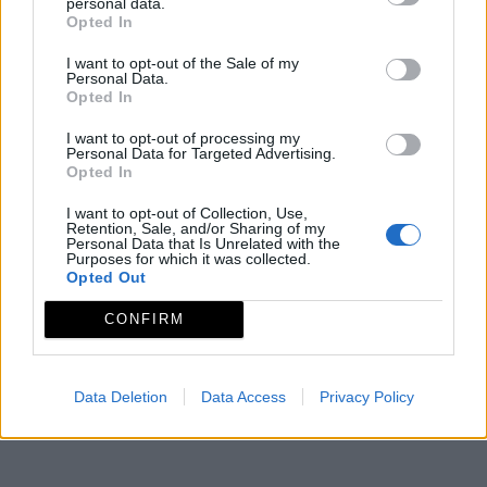
personal data.
ADECOM LACARA
Opted In
Asociación para el Desarrollo de la Comarca de
I want to opt-out of the Sale of my
Lácara.
Personal Data.
Opted In
Mapa de recursos
I want to opt-out of processing my
Personal Data for Targeted Advertising.
Opted In
I want to opt-out of Collection, Use,
Retention, Sale, and/or Sharing of my
Personal Data that Is Unrelated with the
Purposes for which it was collected.
Opted Out
CONFIRM
Data Deletion
Data Access
Privacy Policy