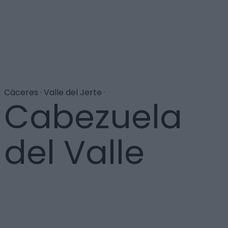
Cáceres · Valle del Jerte ·
Cabezuela
del Valle
Dentro de su patrimonio hay que destacar el puente
romano, que salva el río a considerable altura, así
como su judería, de gran importancia durante la Edad
Media. De hecho, la sobria iglesia de piedra de San