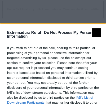
Ruta 2-1 Birding in Extremadura: Tierras de Granadilla
Miradores celestes
Extremadura Rural -
Do Not Process My Personal
Information
El Anillo
If you wish to opt-out of the sale, sharing to third parties, or
processing of your personal or sensitive information for
targeted advertising by us, please use the below opt-out
Grupo de acción local
section to confirm your selection. Please note that after your
opt-out request is processed you may continue seeing
interest-based ads based on personal information utilized by
CEDER CAPARRA
us or personal information disclosed to third parties prior to
Asociación para el Desarrollo de la Comarca de
your opt-out. You may separately opt-out of the further
disclosure of your personal information by third parties on the
Trasierra-Tierras de Granadilla
IAB’s list of downstream participants. This information may
also be disclosed by us to third parties on the
IAB’s List of
Mapa de recursos
Downstream Participants
that may further disclose it to other