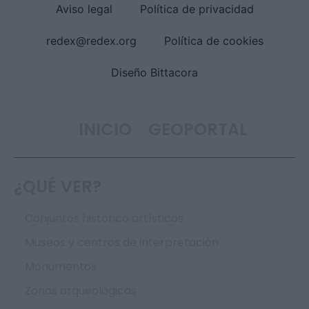
Aviso legal
Política de privacidad
redex@redex.org
Política de cookies
Diseño Bittacora
INICIO
GEOPORTAL
¿QUÉ VER?
Conjuntos histórico artísticos
Museos y centros de interpretación
Monumentos
Zonas arqueológicas