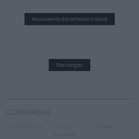
Recorriendo Extremadura Rural
DESTACADO
Descargas
COMARCAS
Campiña Sur
Campo
Hurdes
Arañuelo