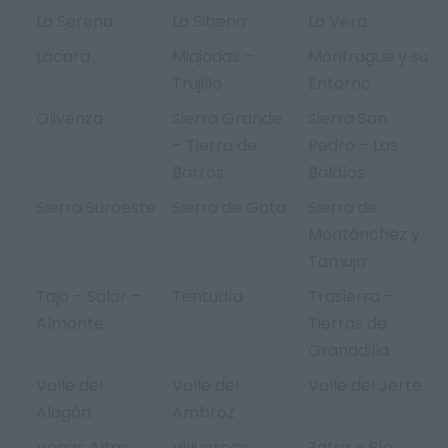
La Serena
La Siberia
La Vera
Lácara
Miajadas –
Monfragüe y su
Trujillo
Entorno
Olivenza
Sierra Grande
Sierra San
– Tierra de
Pedro – Los
Barros
Baldíos
Sierra Suroeste
Sierra de Gata
Sierra de
Montánchez y
Tamuja
Tajo – Salor –
Tentudía
Trasierra –
Almonte
Tierras de
Granadilla
Valle del
Valle del
Valle del Jerte
Alagón
Ambroz
Vegas Altas
Villuercas
Zafra – Río