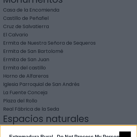
Casa de la Encomienda
Castillo de Peñafiel
Cruz de Salvatierra
El Calvario
Ermita de Nuestra Señora de Sequeros
Ermita de San Bartolomé
Ermita de San Juan
Ermita del castillo
Horno de Alfareros
Iglesia Parroquial de San Andrés
La Fuente Conceja
Plaza del Rollo
Real Fábrica de la Seda
Espacios naturales
protegidos
Extremadura Rural -
Do Not Process My Personal