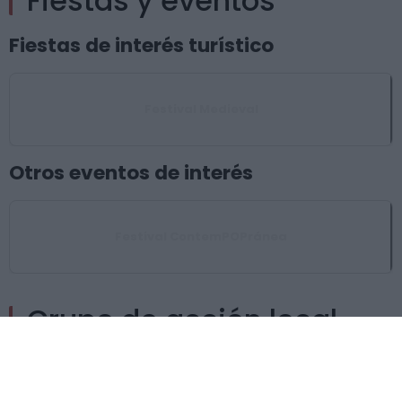
Fiestas y eventos
Fiestas de interés turístico
Festival Medieval
Otros eventos de interés
Festival ContemPOPránea
Grupo de acción local
SAN PEDRO-LOS BALDIOS
Asociación para el Desarrollo de Sierra San Pedro -