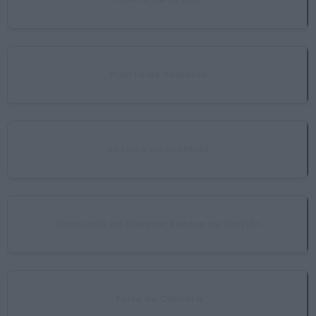
Puerta de Valencia
Recinto Amurallado
Santuario de Nuestra Señora de Carrión
Torre de Cabrera