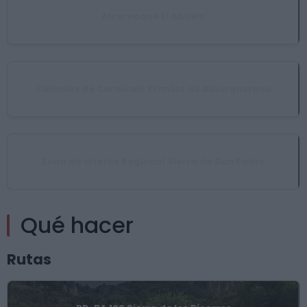
Alcornoque El Abuelo
Colonias de Cernícalo Primilla de Alburquerque
Zona de Interés Regional Sierra de San Pedro
Qué hacer
Rutas