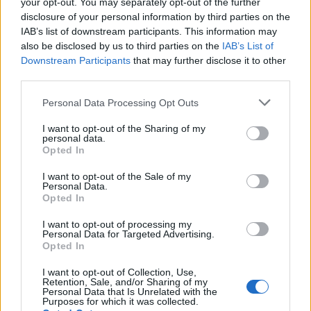
your opt-out. You may separately opt-out of the further
disclosure of your personal information by third parties on the
IAB’s list of downstream participants. This information may
Convento de la Madre de Dios
also be disclosed by us to third parties on the
IAB’s List of
Downstream Participants
that may further disclose it to other
third parties.
Personal Data Processing Opt Outs
Ermita de la Soledad
I want to opt-out of the Sharing of my
personal data.
Opted In
I want to opt-out of the Sale of my
Ermita de Santiago o de los Santiagos
Personal Data.
Opted In
I want to opt-out of processing my
Personal Data for Targeted Advertising.
Opted In
Iglesia de San Francisco
I want to opt-out of Collection, Use,
Retention, Sale, and/or Sharing of my
Personal Data that Is Unrelated with the
Purposes for which it was collected.