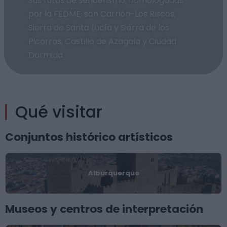
Sus rutas de senderismo, homologadas
por la FEDME, son Carrión-Los Riscos,
Sierra de Santa Lucía y Sierra de los
Picorros, Castillo de Azagala y Ciudad
Dormida.
Qué visitar
Conjuntos histórico artísticos
Alburquerque
Museos y centros de interpretación